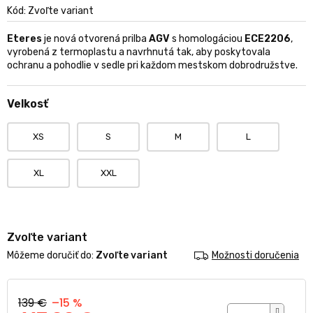
produktu
Kód:
Zvoľte variant
je
0,0
Eteres
je nová otvorená prilba
AGV
s homologáciou
ECE2206
,
z
vyrobená z termoplastu a navrhnutá tak, aby poskytovala
5
ochranu a pohodlie v sedle pri každom mestskom dobrodružstve.
hviezdičiek.
Velkosť
XS
S
M
L
XL
XXL
Zvoľte variant
Môžeme doručiť do:
Zvoľte variant
Možnosti doručenia
139 €
–15 %