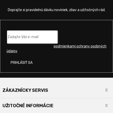
nových produktoch na našom e-shope.
Email
Vložením e-mailu súhlasíte s
podmienkami ochrany osobných
údajov
.
PRIHLÁSIŤ SA
Z
á
ZÁKAZNÍCKY SERVIS
p
ä
Kontakty
t
UŽITOČNÉ INFORMÁCIE
i
Doprava a platba