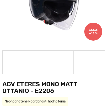
139 €
–15 %
AGV ETERES MONO MATT
OTTANIO - E2206
Priemerné
Neohodnotené
Podrobnosti hodnotenia
hodnotenie