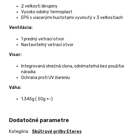
2 veľkosti škrupiny
Vysoko odolný termoplast
EPS s viacerými hustotami vyvinutý v 3 veľkostiach
Ventilácia:
1 predný vetrací otvor
Nastaviteľný vetrací otvor
Visor:
Integrovaná slnečná clona, odnímateľná bez použitia
náradia
Ochrana proti UV žiareniu
Váha:
1.345g ( 50g +-)
Dodatočné parametre
Kategória
:
Skútrové prilby Eteres