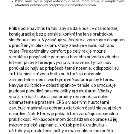
Prilba bola navrhnutá tak, aby sa dala nosiť v štandardnej
konfigurácii aj bez plexiskla, konkrétne len s praktickou
slnečnou clonou. Vyznačuje sa čistým a výrazným dizajnom
s predĺženým plexisklom, ktorý zaisťuje väčšiu ochranu
tváre. Pre optimálny komfort po celý rok je možné
ventiláciu prispôsobiť pomocou horného prívodu vzduchu.
Interiér prilby Eteres je vyvinutý a navrhnutý tak, aby
ponúkal čo najviac prispôsobiteľné nosenie: k dispozícii sú
totiž lícnice s rôznou hrúbkou, ktoré sú dokonale
zameniteľné medzi všetkými veľkosťami prilby Eteres.
Navyše sú lícnice v oblasti spánkov tenšie, čo umožňuje
jazdcovi pohodlné nosenie prilby aj s okuliarmi. Všetky
vnútorné časti, ako aj podbradný remienok, sú úplne
odnímateľné a prateľné. EPS s viacerými hustotami
zaručuje maximálnu ochranu všetkých častí hlavy, aj tých
najcitlivejších. Eteres je prilba, ktorá zaručuje maximálnu
praktickosť: Pri každodennom dochádzaní do práce sú jej
mikrometrické zapínanie, krúžok proti ukradnutiu –
užitočný aj na uloženie prilby v maximálnom bezpečí a