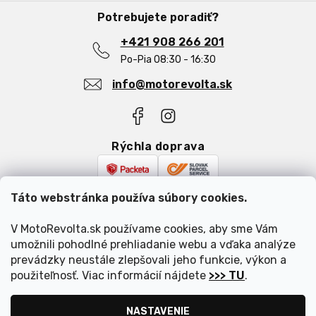
e
Obchodné podmienky
O nás
Potrebujete poradiť?
Podmienky ochrany osobných údajov
Najčastejšie otázky
Reklamácia a vrátenie tovaru
+421 908 266 201
Blog
Po-Pia 08:30 - 16:30
info@motorevolta.sk
Rýchla doprava
Bezpečná platba
Táto webstránka používa súbory cookies.
V MotoRevolta.sk používame cookies, aby sme Vám
umožnili pohodlné prehliadanie webu a vďaka analýze
prevádzky neustále zlepšovali jeho funkcie, výkon a
použiteľnosť. Viac informácií nájdete
>>> TU
.
Vytvoril Shoptet
|
Upravil Balkys
NASTAVENIE