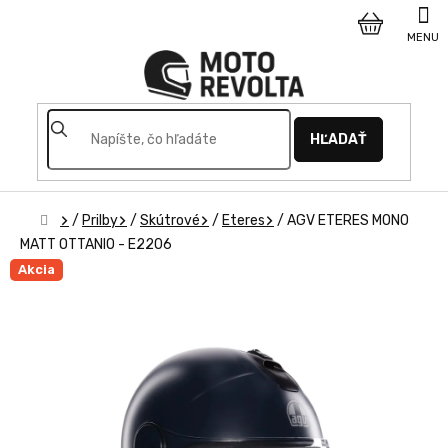
Prejsť
na
NÁKUPNÝ
obsah
KOŠÍK
HĽADAŤ
Domov
/
Prilby
/
Skútrové
/
Eteres
/
AGV ETERES MONO
MATT OTTANIO - E2206
Akcia