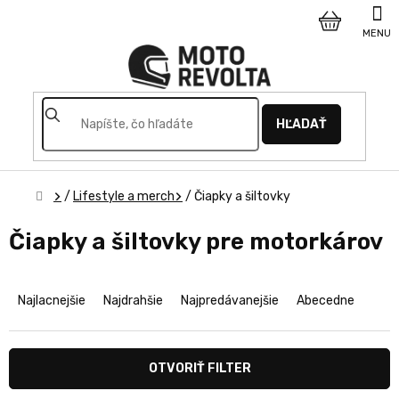
Prejsť
na
NÁKUPNÝ
obsah
KOŠÍK
HĽADAŤ
Domov
/
Lifestyle a merch
/
Čiapky a šiltovky
Čiapky a šiltovky pre motorkárov
R
a
Najlacnejšie
Najdrahšie
Najpredávanejšie
Abecedne
d
e
n
OTVORIŤ FILTER
i
e