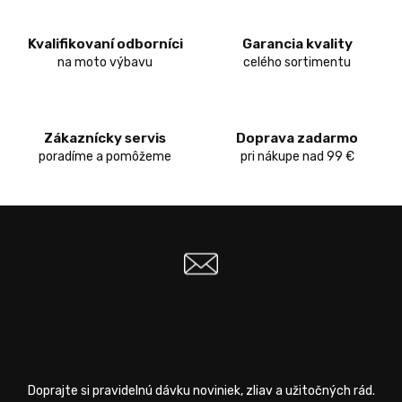
á
d
Kvalifikovaní odborníci
Garancia kvality
a
c
na moto výbavu
celého sortimentu
i
e
p
r
Zákaznícky servis
Doprava zadarmo
v
poradíme a pomôžeme
pri nákupe nad 99 €
k
y
v
ý
p
i
s
u
Odoberať newsletter
Vložte svoj e-mail a my Vám budeme zasielať informácie o
nových produktoch na našom e-shope.