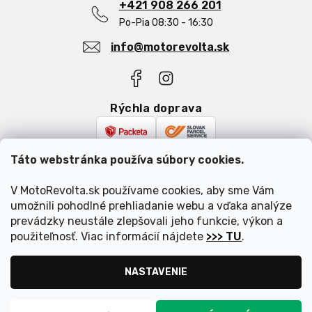
Reklamácia a vrátenie tovaru
+421 908 266 201
Blog
Po-Pia 08:30 - 16:30
info@motorevolta.sk
Rýchla doprava
Bezpečná platba
Táto webstránka používa súbory cookies.
V MotoRevolta.sk používame cookies, aby sme Vám
umožnili pohodlné prehliadanie webu a vďaka analýze
prevádzky neustále zlepšovali jeho funkcie, výkon a
použiteľnosť. Viac informácií nájdete
>>> TU
.
Vytvoril Shoptet
|
Upravil Balkys
NASTAVENIE
Copyright 2026
MotoRevolta.sk
. Všetky práva vyhradené.