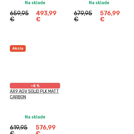
Na sklade
Na sklade
659,95
493,99
679,95
576,99
€
€
€
€
Akcia
–6 %
AX9 AGV SOLID PLK MATT
CARBON
Na sklade
619,95
576,99
€
€