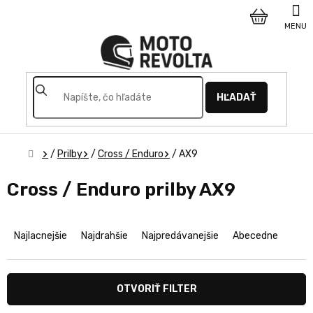
Prejsť
na
NÁKUPNÝ
obsah
KOŠÍK
HĽADAŤ
Domov
/
Prilby
/
Cross / Enduro
/
AX9
Cross / Enduro prilby AX9
R
a
Najlacnejšie
Najdrahšie
Najpredávanejšie
Abecedne
d
e
n
OTVORIŤ FILTER
i
e