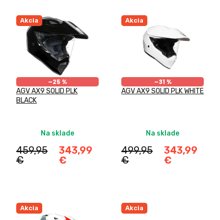
V
p
ý
r
Akcia
Akcia
p
o
i
d
s
u
p
k
r
t
–25 %
–31 %
o
o
AGV AX9 SOLID PLK
AGV AX9 SOLID PLK WHITE
d
v
BLACK
u
k
t
Na sklade
Na sklade
o
v
459,95
343,99
499,95
343,99
€
€
€
€
Akcia
Akcia