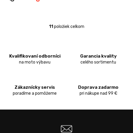
11
položiek celkom
O
v
l
á
d
Kvalifikovaní odborníci
Garancia kvality
a
c
na moto výbavu
celého sortimentu
i
e
p
r
Zákaznícky servis
Doprava zadarmo
v
poradíme a pomôžeme
pri nákupe nad 99 €
k
y
v
ý
p
i
s