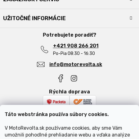
p
ä
Kontakty
t
UŽITOČNÉ INFORMÁCIE
i
Doprava a platba
e
Obchodné podmienky
O nás
Potrebujete poradiť?
Podmienky ochrany osobných údajov
Najčastejšie otázky
Reklamácia a vrátenie tovaru
+421 908 266 201
Blog
Po-Pia 08:30 - 16:30
info@motorevolta.sk
Rýchla doprava
Bezpečná platba
Táto webstránka používa súbory cookies.
V MotoRevolta.sk používame cookies, aby sme Vám
umožnili pohodlné prehliadanie webu a vďaka analýze