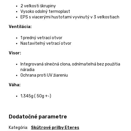
2 veľkosti škrupiny
Vysoko odolný termoplast
EPS s viacerými hustotami vyvinutý v 3 veľkostiach
Ventilácia:
1 predný vetrací otvor
Nastaviteľný vetrací otvor
Visor:
Integrovaná slnečná clona, odnímateľná bez použitia
náradia
Ochrana proti UV žiareniu
Váha:
1.345g ( 50g +-)
Dodatočné parametre
Kategória
:
Skútrové prilby Eteres