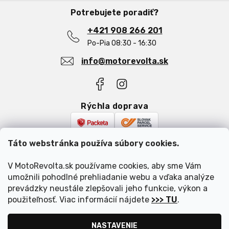
e
Obchodné podmienky
O nás
Potrebujete poradiť?
Podmienky ochrany osobných údajov
Najčastejšie otázky
Reklamácia a vrátenie tovaru
+421 908 266 201
Blog
Po-Pia 08:30 - 16:30
info@motorevolta.sk
Rýchla doprava
Bezpečná platba
Táto webstránka používa súbory cookies.
V MotoRevolta.sk používame cookies, aby sme Vám
umožnili pohodlné prehliadanie webu a vďaka analýze
prevádzky neustále zlepšovali jeho funkcie, výkon a
použiteľnosť. Viac informácií nájdete
>>> TU
.
Vytvoril Shoptet
|
Upravil Balkys
NASTAVENIE