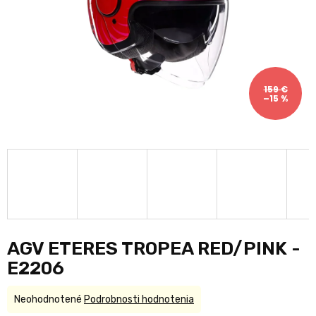
159 €
–15 %
AGV ETERES TROPEA RED/PINK -
E2206
Priemerné
Neohodnotené
Podrobnosti hodnotenia
hodnotenie