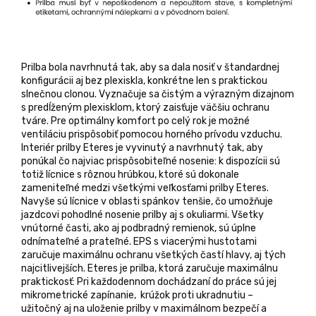
Prilba bola navrhnutá tak, aby sa dala nosiť v štandardnej
konfigurácii aj bez plexiskla, konkrétne len s praktickou
slnečnou clonou. Vyznačuje sa čistým a výrazným dizajnom
s predĺženým plexisklom, ktorý zaisťuje väčšiu ochranu
tváre. Pre optimálny komfort po celý rok je možné
ventiláciu prispôsobiť pomocou horného prívodu vzduchu.
Interiér prilby Eteres je vyvinutý a navrhnutý tak, aby
ponúkal čo najviac prispôsobiteľné nosenie: k dispozícii sú
totiž lícnice s rôznou hrúbkou, ktoré sú dokonale
zameniteľné medzi všetkými veľkosťami prilby Eteres.
Navyše sú lícnice v oblasti spánkov tenšie, čo umožňuje
jazdcovi pohodlné nosenie prilby aj s okuliarmi. Všetky
vnútorné časti, ako aj podbradný remienok, sú úplne
odnímateľné a prateľné. EPS s viacerými hustotami
zaručuje maximálnu ochranu všetkých častí hlavy, aj tých
najcitlivejších. Eteres je prilba, ktorá zaručuje maximálnu
praktickosť: Pri každodennom dochádzaní do práce sú jej
mikrometrické zapínanie, krúžok proti ukradnutiu –
užitočný aj na uloženie prilby v maximálnom bezpečí a