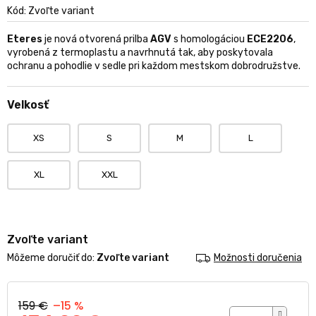
produktu
Kód:
Zvoľte variant
je
0,0
Eteres
je nová otvorená prilba
AGV
s homologáciou
ECE2206
,
z
vyrobená z termoplastu a navrhnutá tak, aby poskytovala
5
ochranu a pohodlie v sedle pri každom mestskom dobrodružstve.
hviezdičiek.
Velkosť
XS
S
M
L
XL
XXL
Zvoľte variant
Môžeme doručiť do:
Zvoľte variant
Možnosti doručenia
159 €
–15 %