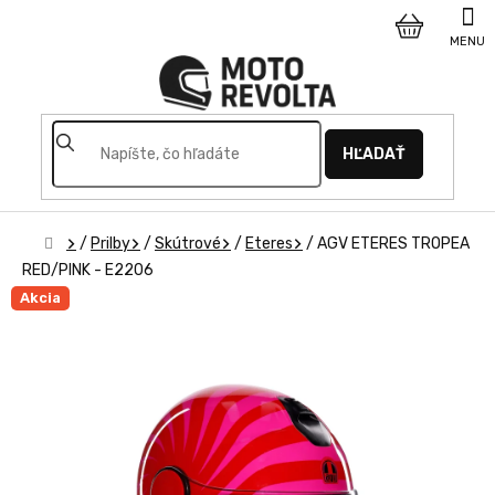
Prejsť
na
NÁKUPNÝ
obsah
KOŠÍK
HĽADAŤ
Domov
/
Prilby
/
Skútrové
/
Eteres
/
AGV ETERES TROPEA
RED/PINK - E2206
Akcia