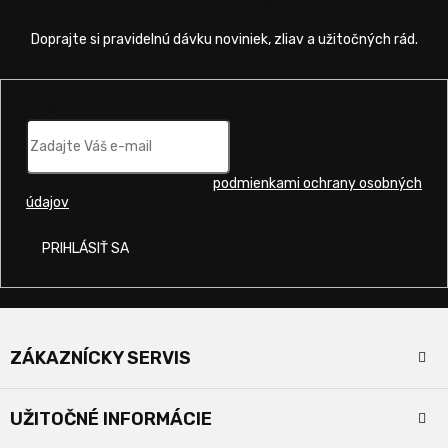
nových produktoch na našom e-shope.
Email
Vložením e-mailu súhlasíte s
podmienkami ochrany osobných
údajov
.
PRIHLÁSIŤ SA
Z
á
ZÁKAZNÍCKY SERVIS
p
ä
Kontakty
t
UŽITOČNÉ INFORMÁCIE
i
Doprava a platba