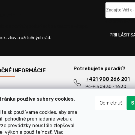
wsletter
Vložením e-mail
mácie o nových produktoch na našom e-shope.
PRIHLÁSIŤ S
Potrebujete poradiť?
OČNÉ INFORMÁCIE
+421 908 266 201
Po-Pia 08:30 - 16:30
ejšie otázky
info@motorevolta.s
ránka používa súbory cookies.
Odmietnuť
S
lta.sk používame cookies, aby sme
li pohodlné prehliadanie webu a
ze prevádzky neustále zlepšovali
e, výkon a použiteľnosť. Viac