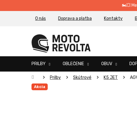
Prejsť
🏍️💥 M
na
obsah
O nás
Doprava a platba
Kontakty
B
PRILBY
OBLEČENIE
OBUV
DO
Domov
Prilby
Skútrové
K5 JET
AGV
Akcia