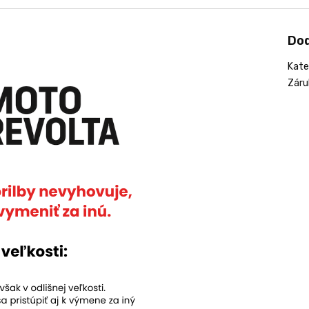
Do
Kate
Záru