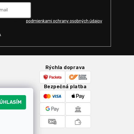
u súhlasíte s
podmienkami ochrany osobných údajov
.
A
Rýchla doprava
Bezpečná platba
k
ÚHLASÍM