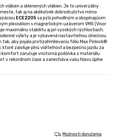
ch vlákien a sklenených vlákien. Je to univerzálny
 meste, tak aj na akékoľvek dobrodružstvo mimo
izáciou
ECE2205
sa pýši pohodlným a obopínajúcim
eným plexisklom s magnetickým uzáverom VMS (Visor
e maximálnu stabilitu aj pri vysokých rýchlostiach.
dodenné výlety a je vybavená nastaviteľnou slnečnou
 tak, aby pojala protizahmlievaciu fóliu Max Pinlock®
, ktoré zaisťuje plnú viditeľnosť a bezpečnú jazdu za
 komfort zaručuje vnútorná podšívka z materiálu
pot v rekordnom čase a zanecháva vašu hlavu úplne
Možnosti doručenia