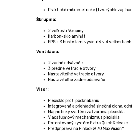
Praktické mikrometrické (tzv. rýchlozapínan
Škrupina:
2 veľkosti škrupiny
Karbón-sklolaminát
EPS s 3 hustotami vyvinutý v 4 veľkostiach
Ventilácia:
2 zadné odsávače
3 predné vetracie otvory
Nastaviteľné vetracie otvory
Nastaviteľné zadné odsávače
Visor:
Plexisklo proti poškriabaniu
Integrovaná a priehľadná slnečná clona, odn
Magnetický systém zatvárania plexiskla
Viacstupňový mechanizmus plexiskla
Patentovaný systém Extra Quick Release
Predpríprava na Pinlock® 70 MaxVision™