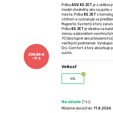
0,0
Prilba
AGV K5 JET
je z uhlíkový
z
model vhodnéhý ako na jazdu v
5
mesta. Prilba
K5 JET
s homolog
hviezdičiek.
strihom a vyznačuje sa predĺž
Magnetic System), ktorý zaručuj
Prilba
K5 JET
je ideálna na kaž
clonou a plexisklom navrhnutým
70 (dostupné ako príslušenstvo)
všetkých podmienok. Vynikajúci
Dry-Comfort, ktorý absorbuje 
suchú.
339,95 €
–11 %
Velkosť
XXL
Na sklade
(1 ks)
Môžeme doručiť do:
11.8.2026