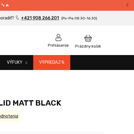
 🔧🔥
+421 908 266 201
NÁKUPNÝ
Prihlásenie
Prázdny košík
KOŠÍK
VÝFUKY
VÝPREDAJ %
OLID MATT BLACK
odnotenia