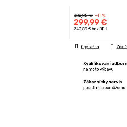
339,95 €
–11 %
299,99 €
243,89 € bez DPH
Jednotková
cena:
Opýtať sa
Zdieľ
Kvalifikovaní odborn
na moto výbavu
Zákaznícky servis
poradíme a pomôžeme