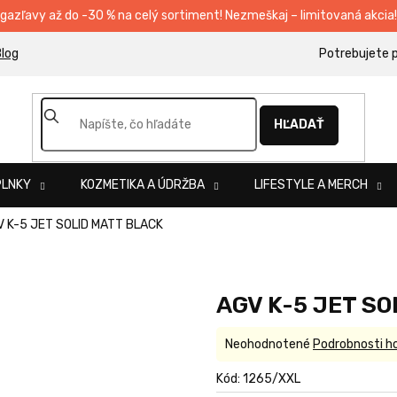
egazľavy až do -30 % na celý sortiment! Nezmeškaj – limitovaná akcia!
log
HĽADAŤ
PLNKY
KOZMETIKA A ÚDRŽBA
LIFESTYLE A MERCH
 K-5 JET SOLID MATT BLACK
AGV K-5 JET S
Priemerné
Neohodnotené
Podrobnosti h
hodnotenie
produktu
Kód:
1265/XXL
je