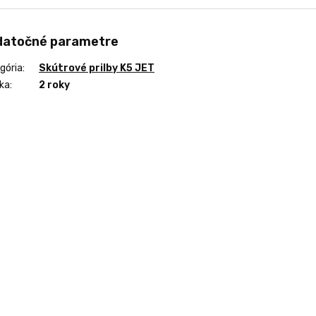
datočné parametre
gória
:
Skútrové prilby K5 JET
ka
:
2 roky