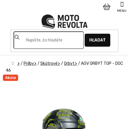
Prejsť
na
NÁKUPNÝ
obsah
KOŠÍK
HĽADAŤ
Domov
/
Prilby
/
Skútrové
/
Orbyt
/
AGV ORBYT TOP - DOC
46
Akcia