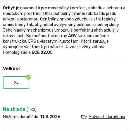
je
0,0
Orbyt
je navrhnutá pre maximálny komfort, slobodu a ochranu v
z
mestskom prostredí. Ultra pohodlný interiér robí každú jazdu
5
ľahkou a príjemnou. Centrálny prívod vzduchu je strategicky
hviezdičiek.
umiestnený tak, aby nebol ovplyvnený polohou slnečnej clony.
Jeho hladký mechanizmus umožňuje perfektnú aktiváciu aj v
rukaviciach. Bezpečnostné normy
AGV
sú zabezpečené
konštrukciou EPS s viacerými hustotami, ktorá zaručuje
vynikajúce vlastnosti pri náraze. Jazda je vždy zábava.
Homologizácia
ECE 22.05
Velkosť
XL
Na sklade
(1 ks)
Môžeme doručiť do:
11.8.2026
Možnosti doručenia