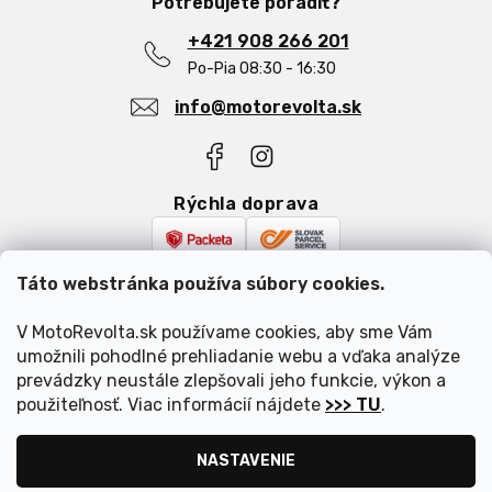
Potrebujete poradiť?
Podmienky ochrany osobných údajov
Najčastejšie otázky
Reklamácia a vrátenie tovaru
+421 908 266 201
Blog
Po-Pia 08:30 - 16:30
info@motorevolta.sk
Rýchla doprava
Bezpečná platba
Táto webstránka používa súbory cookies.
V MotoRevolta.sk používame cookies, aby sme Vám
umožnili pohodlné prehliadanie webu a vďaka analýze
prevádzky neustále zlepšovali jeho funkcie, výkon a
použiteľnosť. Viac informácií nájdete
>>> TU
.
Vytvoril Shoptet
|
Upravil Balkys
NASTAVENIE