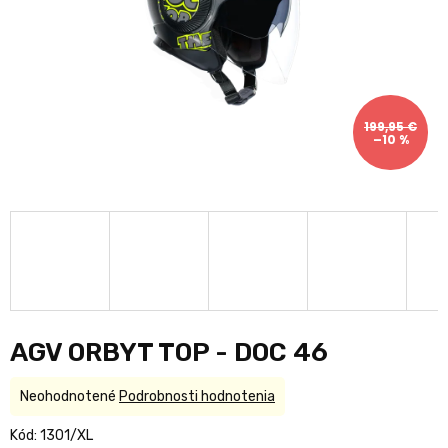
199,95 €
–10 %
AGV ORBYT TOP - DOC 46
Priemerné
Neohodnotené
Podrobnosti hodnotenia
hodnotenie
produktu
Kód:
1301/XL