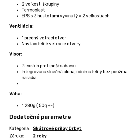
2 veľkosti škrupiny
Termoplast
EPS s 3 hustotami vyvinutý v 2 veľkostiach
Ventilácia:
1 predný vetrací otvor
Nastaviteľné vetracie otvory
Visor:
Plexisklo proti poškriabaniu
Integrovaná slnečná clona, odnímateľný bez použitia
náradia
Váha:
1.280g ( 50g +-)
Dodatočné parametre
Kategória
:
Skútrové prilby Orbyt
Záruka
:
2 roky