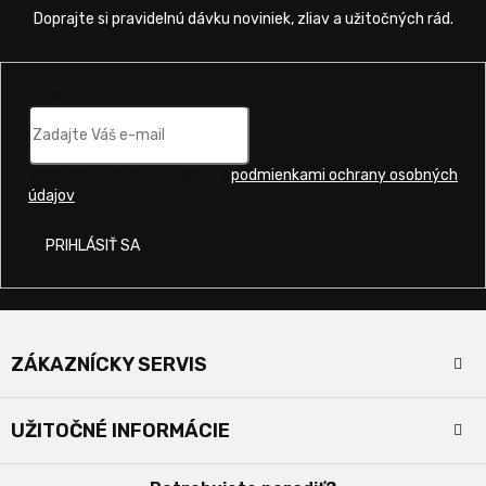
Email
Vložením e-mailu súhlasíte s
podmienkami ochrany osobných
údajov
.
PRIHLÁSIŤ SA
Z
á
ZÁKAZNÍCKY SERVIS
p
ä
Kontakty
t
UŽITOČNÉ INFORMÁCIE
i
Doprava a platba
e
Obchodné podmienky
O nás