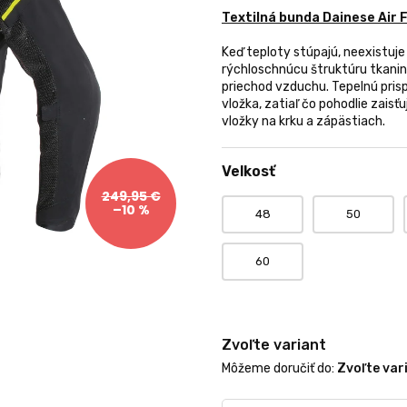
0,0
Textilná bunda Dainese Air
z
5
Keď teploty stúpajú, neexistuje
hviezdičiek.
rýchloschnúcu štruktúru tkanin
priechod vzduchu. Tepelnú pri
vložka, zatiaľ čo pohodlie zais
vložky na krku a zápästiach.
Velkosť
249,95 €
–10 %
48
50
60
Zvoľte variant
Môžeme doručiť do:
Zvoľte var