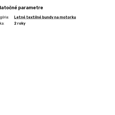
datočné parametre
gória
:
Letné textilné bundy na motorku
ka
:
2 roky