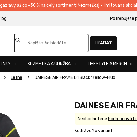
egazľavy až do -30 % na celý sortiment! Nezmeškaj – limitovaná akcia!
log
HĽADAŤ
PLNKY
KOZMETIKA A ÚDRŽBA
LIFESTYLE A MERCH
Letné
DAINESE AIR FRAME D1 Black/Yellow-Fluo
DAINESE AIR FR
Priemerné
Neohodnotené
Podrobnosti h
hodnotenie
produktu
Kód:
Zvoľte variant
je