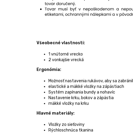
Všeobecné vlastnosti:
1 vnútorné vrecko
2 vonkajšie vrecká
Ergonómia:
Možnosť nastavenia rukávov, aby sa zabránil
elastické a mäkké vložky na zápästiach
Systém zapínania bundy a nohavíc
Nastavenie krku, bokov a zápästia
mäkké vložky na krku
Hlavné materiály:
Vložky zo sieťoviny
Rýchloschnúca tkanina