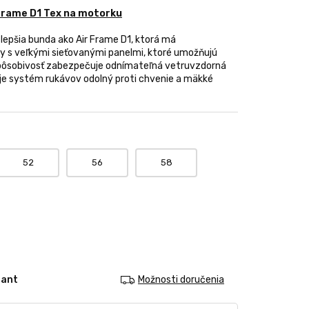
 Frame D1 Tex na motorku
 lepšia bunda ako Air Frame D1, ktorá má
y s veľkými sieťovanými panelmi, ktoré umožňujú
spôsobivosť zabezpečuje odnímateľná vetruvzdorná
ťuje systém rukávov odolný proti chvenie a mäkké
52
56
58
iant
Možnosti doručenia