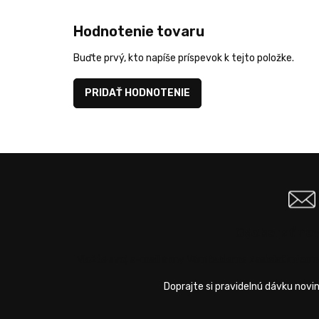
Hodnotenie tovaru
Buďte prvý, kto napíše príspevok k tejto položke.
PRIDAŤ HODNOTENIE
Odoberať ne
Vložte svoj e-mail a my Vám budeme zasielať infor