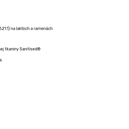
21.1) na lakťoch a ramenách
nej tkaniny Sanitised®
a