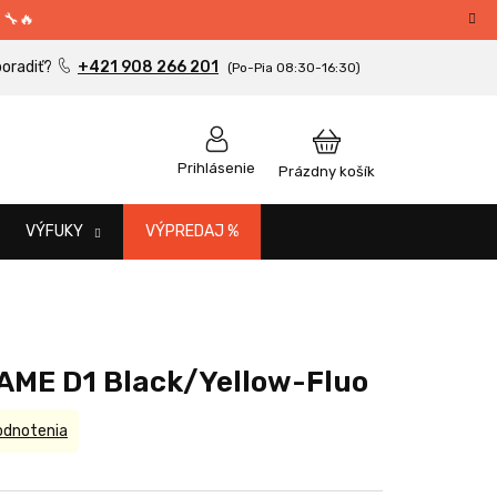
 🔧🔥
+421 908 266 201
NÁKUPNÝ
Prihlásenie
Prázdny košík
KOŠÍK
VÝFUKY
VÝPREDAJ %
AME D1 Black/Yellow-Fluo
odnotenia