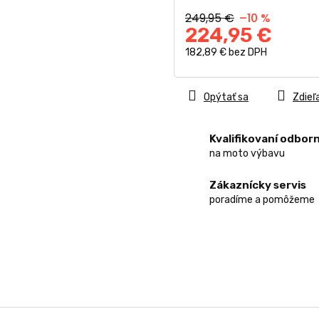
249,95 €
–10 %
224,95 €
182,89 € bez DPH
Jednotková
cena:
Opýtať sa
Zdieľ
Kvalifikovaní odborn
na moto výbavu
Zákaznícky servis
poradíme a pomôžeme