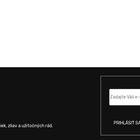
Email
wsletter
Vložením e-mail
mácie o nových produktoch na našom e-shope.
PRIHLÁSIŤ S