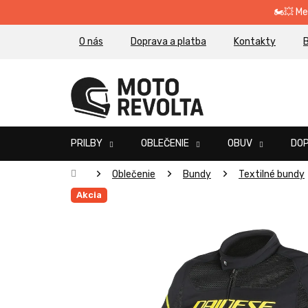
Prejsť
🏍️💥 M
na
obsah
O nás
Doprava a platba
Kontakty
B
PRILBY
OBLEČENIE
OBUV
DO
Domov
Oblečenie
Bundy
Textilné bundy
Akcia