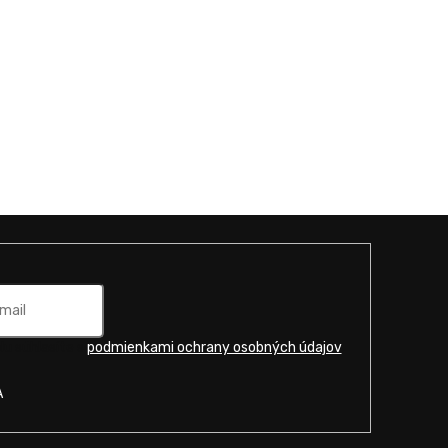
u súhlasíte s
podmienkami ochrany osobných údajov
.
A