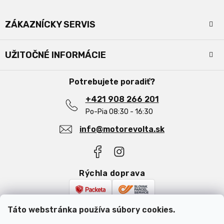
Z
á
ZÁKAZNÍCKY SERVIS
p
ä
Kontakty
t
UŽITOČNÉ INFORMÁCIE
i
Doprava a platba
e
Obchodné podmienky
O nás
Potrebujete poradiť?
Podmienky ochrany osobných údajov
Najčastejšie otázky
Reklamácia a vrátenie tovaru
+421 908 266 201
Blog
Po-Pia 08:30 - 16:30
info@motorevolta.sk
Rýchla doprava
Bezpečná platba
Táto webstránka používa súbory cookies.