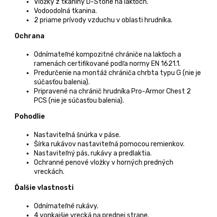
Vložky z tkaniny D-Stone na lakťoch.
Vodoodolná tkanina.
2 priame prívody vzduchu v oblasti hrudníka.
Ochrana
Odnímateľné kompozitné chrániče na lakťoch a
ramenách certifikované podľa normy EN 1621.1.
Predurčenie na montáž chrániča chrbta typu G (nie je
súčasťou balenia).
Pripravené na chránič hrudníka Pro-Armor Chest 2
PCS (nie je súčasťou balenia).
Pohodlie
Nastaviteľná šnúrka v páse.
Šírka rukávov nastaviteľná pomocou remienkov.
Nastaviteľný pás, rukávy a predlaktia.
Ochranné penové vložky v horných predných
vreckách.
Ďalšie vlastnosti
Odnímateľné rukávy.
4 vonkajšie vrecká na prednej strane.