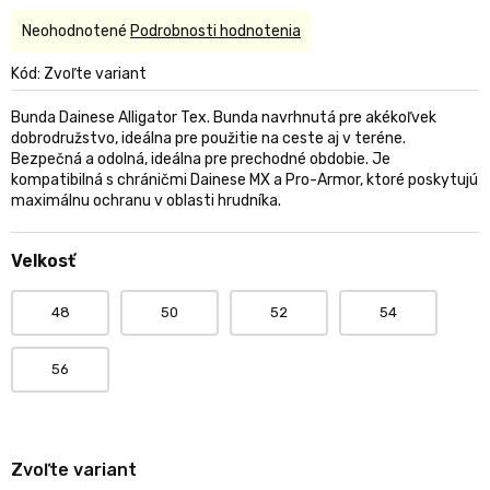
Priemerné
Neohodnotené
Podrobnosti hodnotenia
hodnotenie
produktu
Kód:
Zvoľte variant
je
0,0
Bunda Dainese Alligator Tex. Bunda navrhnutá pre akékoľvek
z
dobrodružstvo, ideálna pre použitie na ceste aj v teréne.
5
Bezpečná a odolná, ideálna pre prechodné obdobie. Je
hviezdičiek.
kompatibilná s chráničmi Dainese MX a Pro-Armor, ktoré poskytujú
maximálnu ochranu v oblasti hrudníka.
Velkosť
48
50
52
54
56
Zvoľte variant