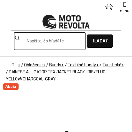
Prejsť
na
NÁKUPNÝ
obsah
KOŠÍK
HĽADAŤ
Domov
/
Oblečenie
/
Bundy
/
Textilné bundy
/
Turistické
/
DAINESE ALLIGATOR TEX JACKET BLACK-IRIS/FLUO-
YELLOW/CHARCOAL-GRAY
Akcia