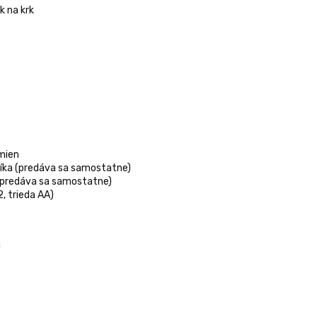
k na krk
mien
níka (predáva sa samostatne)
 (predáva sa samostatne)
, trieda AA)
u