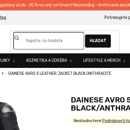
egazľavy až do -30 % na celý sortiment! Nezmeškaj – limitovaná akcia!
log
HĽADAŤ
PLNKY
KOZMETIKA A ÚDRŽBA
LIFESTYLE A MERCH
DAINESE AVRO 5 LEATHER JACKET BLACK/ANTHRACITE
DAINESE AVRO 
BLACK/ANTHRA
Priemerné
Neohodnotené
Podrobnosti h
hodnotenie