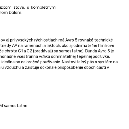
v aj pri vysokých rýchlostiach má Avro 5 rovnaké technické
 triedy AA na ramenách a lakťoch, ako aj odnímateľné hliníkové
če chrbta G1 a G2 (predávajú sa samostatne). Bunda Avro 5 je
moriadne všestranná vďaka odnímateľnej tepelnej podšívke,
 ideálna na celoročné používanie. Nastaviteľný pás a systém na
niu vzduchu a zaisťuje dokonalé prispôsobenie oboch častí v
žiť samostatne