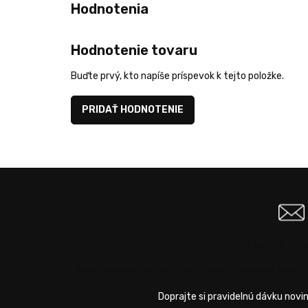
Hodnotenie tovaru
Buďte prvý, kto napíše príspevok k tejto položke.
PRIDAŤ HODNOTENIE
Odoberať ne
Vložte svoj e-mail a my Vám budeme zasielať infor