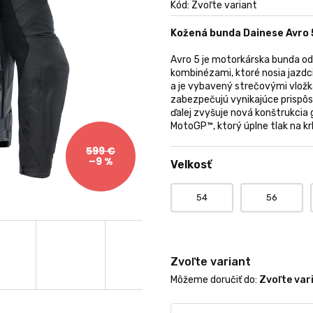
produktu
Kód:
Zvoľte variant
je
0,0
Kožená bunda Dainese Avro 
z
5
Avro 5 je motorkárska bunda od 
hviezdičiek.
kombinézami, ktoré nosia jazdc
a je vybavený strečovými vložka
zabezpečujú vynikajúce prispôso
ďalej zvyšuje nová konštrukcia 
MotoGP™, ktorý úplne tlak na kr
599 €
–9 %
Velkosť
54
56
Zvoľte variant
Môžeme doručiť do:
Zvoľte var