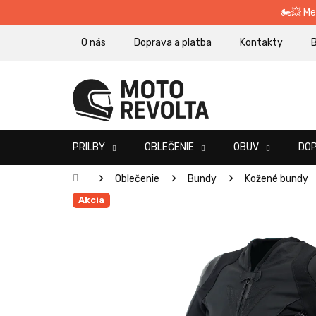
Prejsť
🏍️💥 M
na
obsah
O nás
Doprava a platba
Kontakty
B
PRILBY
OBLEČENIE
OBUV
DO
Domov
Oblečenie
Bundy
Kožené bundy
Akcia