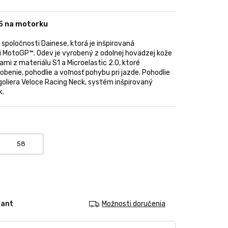
5 na motorku
spoločnosti Dainese, ktorá je inšpirovaná
i MotoGP™. Odev je vyrobený z odolnej hovädzej kože
mi z materiálu S1 a Microelastic 2.0, ktoré
benie, pohodlie a voľnosť pohybu pri jazde. Pohodlie
goliera Veloce Racing Neck, systém inšpirovaný
k.
58
iant
Možnosti doručenia