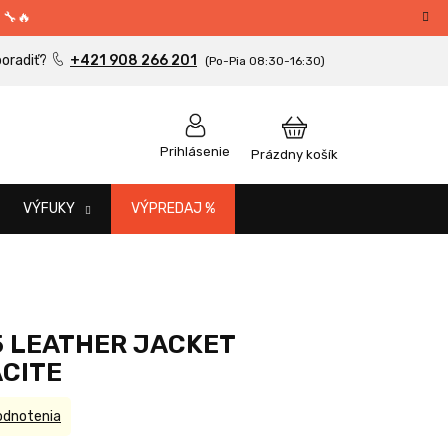
 🔧🔥
+421 908 266 201
NÁKUPNÝ
Prihlásenie
Prázdny košík
KOŠÍK
VÝFUKY
VÝPREDAJ %
5 LEATHER JACKET
CITE
odnotenia