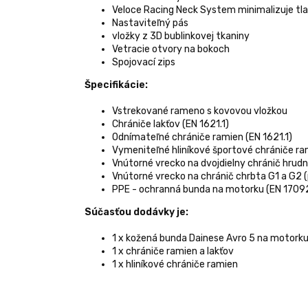
Veloce Racing Neck System minimalizuje tla
Nastaviteľný pás
vložky z 3D bublinkovej tkaniny
Vetracie otvory na bokoch
Spojovací zips
Špecifikácie:
Vstrekované rameno s kovovou vložkou
Chrániče lakťov (EN 1621.1)
Odnímateľné chrániče ramien (EN 1621.1)
Vymeniteľné hliníkové športové chrániče ra
Vnútorné vrecko na dvojdielny chránič hrud
Vnútorné vrecko na chránič chrbta G1 a G2
PPE - ochranná bunda na motorku (EN 17092
Súčasťou dodávky je:
1 x kožená bunda Dainese Avro 5 na motork
1 x chrániče ramien a lakťov
1 x hliníkové chrániče ramien