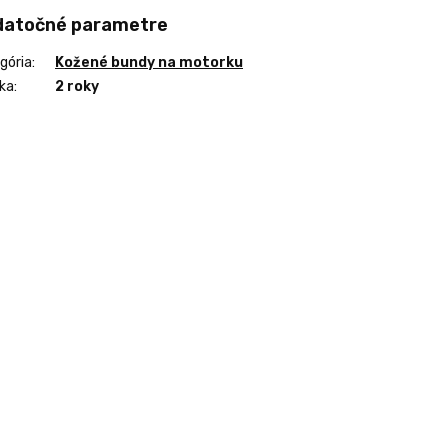
datočné parametre
gória
:
Kožené bundy na motorku
ka
:
2 roky