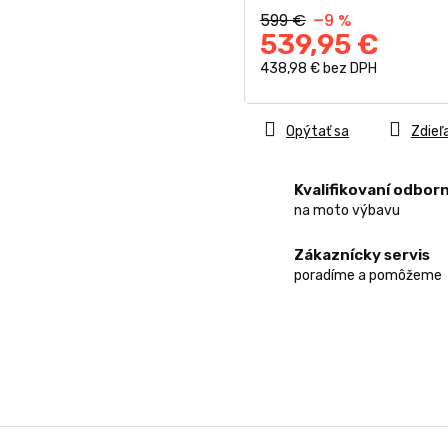
599 €
–9 %
539,95 €
438,98 € bez DPH
Jednotková
cena:
Opýtať sa
Zdieľ
Kvalifikovaní odborn
na moto výbavu
Zákaznícky servis
poradíme a pomôžeme