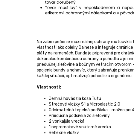
Na zabezpečenie maximálnej ochrany motocyklisto
vlastnosti ako obleky Dainese a integruje chrániče
pláty na ramenách. Bunda je pripravená pre chráni
dokonalou kombináciou ochrany a pohodlia a je mi
priedušnej sieťovine a bočným vetracím otvorom -
spojenie bundy a nohavíc, ktorý zabraňuje prenika
každej situácii, optimalizujú pohodlie a ergonómiu.
Vlastnosti:
Jemná hovädzia koža Tutu
Strečové vložky S1 a Microelastic 2.0
Odnímateľná tepelná podšívka - možno pou
Priedušná podšívka zo sieťoviny
2 vonkajšie vrecká
1 nepremokavé vnútorné vrecko
Reflexné vložky