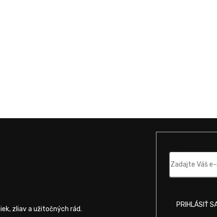
Email
wsletter
Vložením e-mail
mácie o nových produktoch na našom e-shope.
PRIHLÁSIŤ S