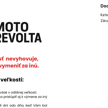
Do
Kate
Záru