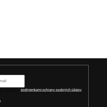
u súhlasíte s
podmienkami ochrany osobných údajov
.
A