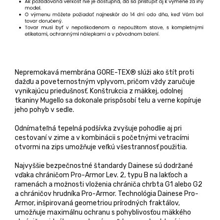
Nepremokavá membrána GORE-TEX® slúži ako štít proti
dažďu a poveternostným vplyvom, pričom vždy zaručuje
vynikajúcu priedušnosť. Konštrukcia z mäkkej, odolnej
tkaniny Mugello sa dokonale prispôsobí telu a verne kopíruje
jeho pohyb v sedle.
Odnímateľná tepelná podšívka zvyšuje pohodlie aj pri
cestovaní v zime a v kombinácii s početnými vetracími
otvormi na zips umožňuje veľkú všestrannosť použitia.
Najvyššie bezpečnostné štandardy Dainese sú dodržané
vďaka chráničom Pro-Armor Lev. 2, typu B na lakťoch a
ramenách a možnosti vloženia chrániča chrbta G1 alebo G2
a chráničov hrudníka Pro-Armor. Technológia Dainese Pro-
Armor, inšpirovaná geometriou prírodných fraktálov,
umožňuje maximálnu ochranu s pohyblivosťou mäkkého