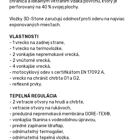
chrániča a ideálnym vetraním vďaka povrchu, ktorý je
perforovaný na 40 % svojej plochy.
Vložky 3D-Stone zaručujú odolnosť proti oderu na najviac
exponovaných miestach.
VLASTNOSTI
- 1 vrecko na zadnej strane,
- 1 vrecko na termovložke,
- 2 vonkajšie nepremokavé vrecká,
- 2 vnútorné vrecká,
- 4 vonkajšie vrecká,
- motocyklový odev s certifikátom EN 17092 A,
- vrecko na chránič chrbta G1 a G2,
- reflexné prvky.
TEPELNÁ REGULÁCIA
- 2 vetracie otvory na hrudi a chrbte,
- vetracie otvory na rukávoch,
- priedušná nepremokavá membrána GORE-TEX®,
- vonkajšia tkanina s vodeodolnou úpravou,
- predné zapínanie Idraflap,
- odnímateľný termogolier,
- odnímateľná tepelná vložka.