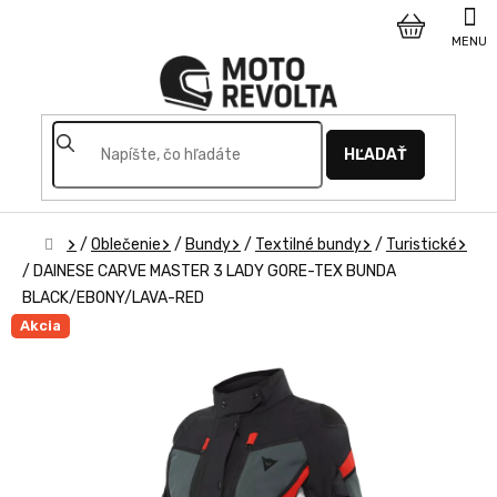
Prejsť
na
NÁKUPNÝ
obsah
KOŠÍK
HĽADAŤ
Domov
/
Oblečenie
/
Bundy
/
Textilné bundy
/
Turistické
/
DAINESE CARVE MASTER 3 LADY GORE-TEX BUNDA
BLACK/EBONY/LAVA-RED
Akcia