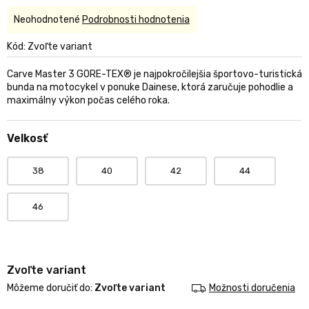
Priemerné
Neohodnotené
Podrobnosti hodnotenia
hodnotenie
produktu
Kód:
Zvoľte variant
je
0,0
Carve Master 3 GORE-TEX® je najpokročilejšia športovo-turistická
z
bunda na motocykel v ponuke Dainese, ktorá zaručuje pohodlie a
5
maximálny výkon počas celého roka.
hviezdičiek.
Velkosť
38
40
42
44
46
Zvoľte variant
Môžeme doručiť do:
Zvoľte variant
Možnosti doručenia