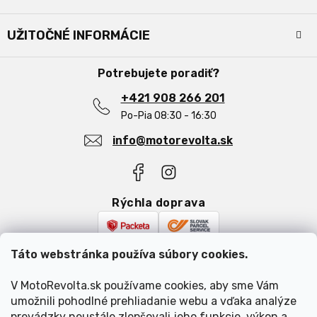
ä
Kontakty
t
UŽITOČNÉ INFORMÁCIE
i
Doprava a platba
e
Obchodné podmienky
O nás
Potrebujete poradiť?
Podmienky ochrany osobných údajov
Najčastejšie otázky
Reklamácia a vrátenie tovaru
+421 908 266 201
Blog
Po-Pia 08:30 - 16:30
info@motorevolta.sk
Rýchla doprava
Bezpečná platba
Táto webstránka používa súbory cookies.
V MotoRevolta.sk používame cookies, aby sme Vám
umožnili pohodlné prehliadanie webu a vďaka analýze
prevádzky neustále zlepšovali jeho funkcie, výkon a