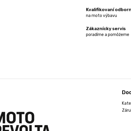
Kvalifikovaní odborn
na moto výbavu
Zákaznícky servis
poradíme a pomôžeme
Do
Kate
Záru