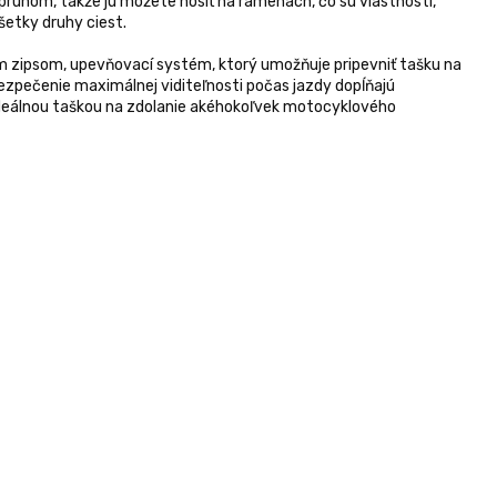
ruhom, takže ju môžete nosiť na ramenách, čo sú vlastnosti,
etky druhy ciest.
m zipsom, upevňovací systém, ktorý umožňuje pripevniť tašku na
bezpečenie maximálnej viditeľnosti počas jazdy dopĺňajú
e ideálnou taškou na zdolanie akéhokoľvek motocyklového