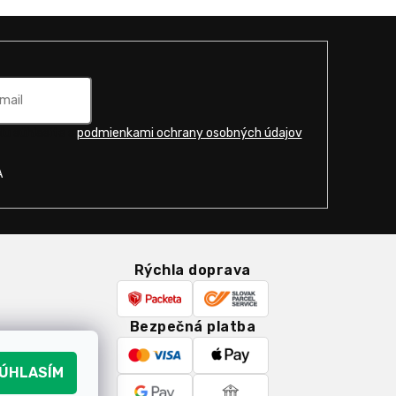
u súhlasíte s
podmienkami ochrany osobných údajov
.
A
Rýchla doprava
Bezpečná platba
k
ÚHLASÍM