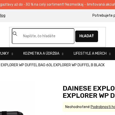
egazľavy až do -30 % na celý sortiment! Nezmeškaj – limitovaná akcia!
log
HĽADAŤ
PLNKY
KOZMETIKA A ÚDRŽBA
LIFESTYLE A MERCH
 EXPLORER WP DUFFEL BAG 60L EXPLORER WP DUFFEL B BLACK
DAINESE EXPLO
EXPLORER WP D
Priemerné
Neohodnotené
Podrobnosti h
hodnotenie