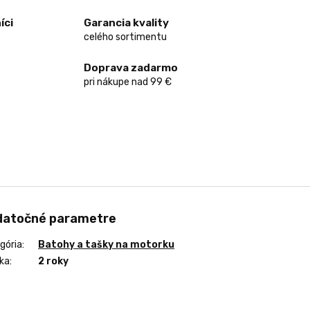
íci
Garancia kvality
celého sortimentu
Doprava zadarmo
pri nákupe nad 99 €
datočné parametre
gória
:
Batohy a tašky na motorku
ka
:
2 roky