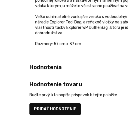
pohodlnej rukoväti a nastaviteľným ramenným pop
vďaka ktorým ju môžete všestranne používať na vš
Veľké odnímateľné vonkajšie vrecko s vodeodolný
náradie Explorer Tool Bag, a reflexné vložky na za
vlastnosti tašky Explorer WP Duffle Bag , ktorá j
dobrodružstva.
Rozmery: 57 cm x 37 cm
Hodnotenie tovaru
Buďte prvý, kto napíše príspevok k tejto položke.
PRIDAŤ HODNOTENIE