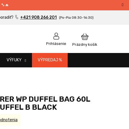
 🔧🔥
+421 908 266 201
NÁKUPNÝ
Prihlásenie
Prázdny košík
KOŠÍK
VÝFUKY
VÝPREDAJ %
RER WP DUFFEL BAG 60L
UFFEL B BLACK
odnotenia