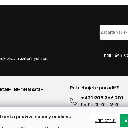
Email
wsletter
Vložením e-mail
mácie o nových produktoch na našom e-shope.
PRIHLÁSIŤ S
Potrebujete poradiť?
OČNÉ INFORMÁCIE
+421 908 266 201
Po-Pia 08:30 - 16:30
ejšie otázky
info@motorevolta.s
ránka používa súbory cookies.
Odmietnuť
S