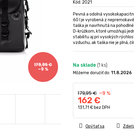
produktu
Kód:
2021
je
0,0
Pevná a odolná vysokokapacitn
z
60 l je vyrobená z nepremokav
5
taška je navrhnutá na pohodln
hviezdičiek.
D-krúžkom, ktoré umožňujú jed
stabilitu aj pri vysokých rýchl
vzduchu, ak taška nie je plná, čí
179,95 €
Na sklade
(1 ks)
–9 %
Môžeme doručiť do:
11.8.2026
179,95 €
–9 %
162 €
131,71 € bez DPH
Jednotková
cena:
Opýtať sa
Zdieľ