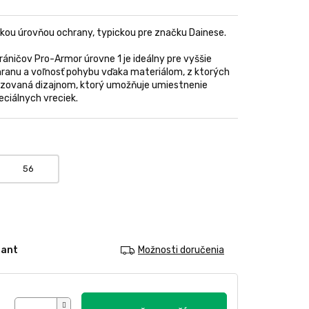
okou úrovňou ochrany, typickou pre značku Dainese.
ráničov Pro-Armor úrovne 1 je ideálny pre vyššie
chranu a voľnosť pohybu vďaka materiálom, z ktorých
lizovaná dizajnom, ktorý umožňuje umiestnenie
eciálnych vreciek.
56
iant
Možnosti doručenia