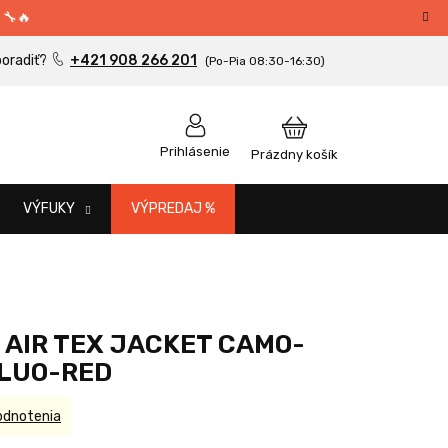
 🔧🔥
+421 908 266 201
NÁKUPNÝ
Prihlásenie
Prázdny košík
KOŠÍK
VÝFUKY
VÝPREDAJ %
 AIR TEX JACKET CAMO-
LUO-RED
odnotenia