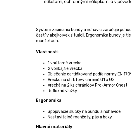
Systém zapínania bundy a nohavíc zaručuje pohodl
častí v akejkoľvek situácii. Ergonomika bundy je 
manžetách.
Vlastnosti
1 vnútorné vrecko
2 vonkajšie vrecká
Oblečenie certifikované podľa normy EN 170
Vrecko na chrbtový chránič G1 a G2
Vrecká na 2 ks chráničov Pro-Armor Chest
Reflexné vložky
Ergonomika
Spojovacie slučky na bundu a nohavice
Nastaviteľné manžety, pás a boky
Hlavné materiály