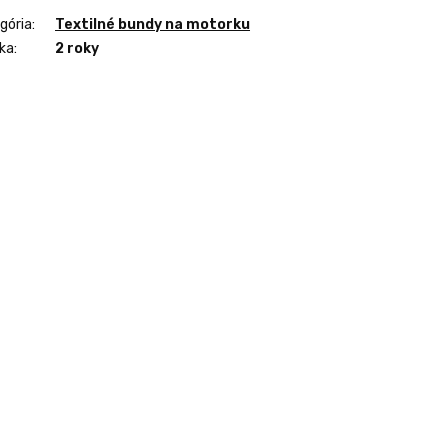
gória
:
Textilné bundy na motorku
ka
:
2 roky