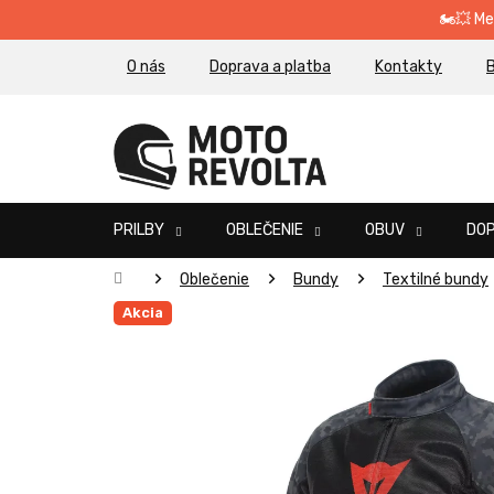
Prejsť
🏍️💥 M
na
obsah
O nás
Doprava a platba
Kontakty
B
PRILBY
OBLEČENIE
OBUV
DO
Domov
Oblečenie
Bundy
Textilné bundy
Akcia