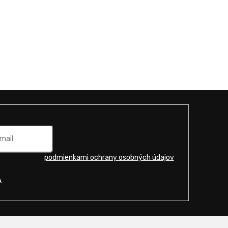
u súhlasíte s
podmienkami ochrany osobných údajov
.
A