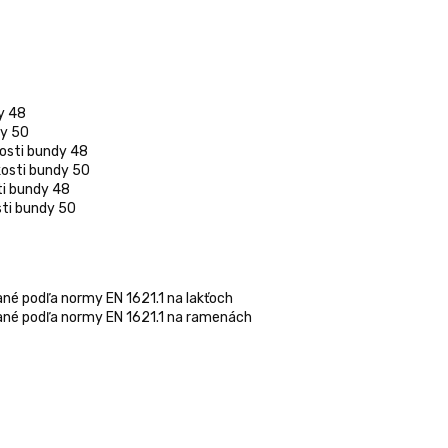
y 48
dy 50
osti bundy 48
osti bundy 50
ti bundy 48
ti bundy 50
né podľa normy EN 1621.1 na lakťoch
ané podľa normy EN 1621.1 na ramenách