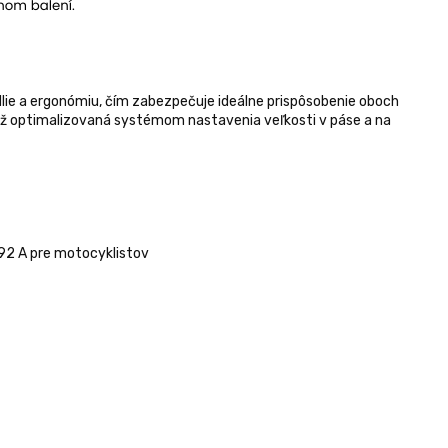
ie a ergonómiu, čím zabezpečuje ideálne prispôsobenie oboch
tiež optimalizovaná systémom nastavenia veľkosti v páse a na
92 A pre motocyklistov