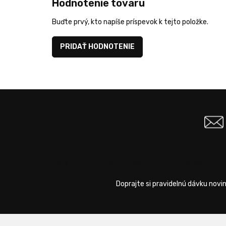
Hodnotenie tovaru
Buďte prvý, kto napíše príspevok k tejto položke.
PRIDAŤ HODNOTENIE
Odoberať ne
Vložte svoj e-mail a my Vám budeme zasielať infor
Z