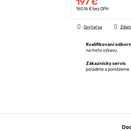
197 €
160,16 € bez DPH
Jednotková
cena:
Opýtať sa
Zdieľ
Kvalifikovaní odborn
na moto výbavu
Zákaznícky servis
poradíme a pomôžeme
Do