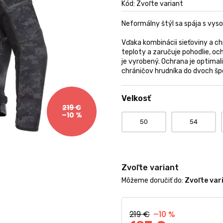
produktu
Kód:
Zvoľte variant
je
0,0
Neformálny štýl sa spája s vys
z
5
Vďaka kombinácii sieťoviny a ch
hviezdičiek.
teploty a zaručuje pohodlie, o
je vyrobený. Ochrana je optima
chráničov hrudníka do dvoch šp
Velkosť
219 €
–10 %
50
54
Zvoľte variant
Môžeme doručiť do:
Zvoľte var
219 €
–10 %