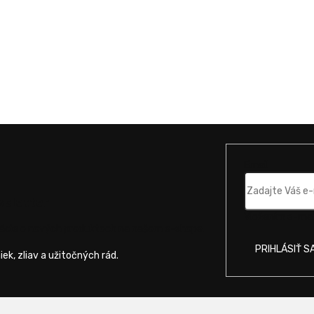
Email
wsletter
Vložením e-mail
mácie o nových produktoch na našom e-shope.
PRIHLÁSIŤ S