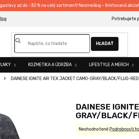
egazľavy až do -30 % na celý sortiment! Nezmeškaj – limitovaná akcia!
log
HĽADAŤ
PLNKY
KOZMETIKA A ÚDRŽBA
LIFESTYLE A MERCH
DAINESE IGNITE AIR TEX JACKET CAMO-GRAY/BLACK/FLUO-RED
DAINESE IGNITE
GRAY/BLACK/F
Priemerné
Neohodnotené
Podrobnosti h
hodnotenie