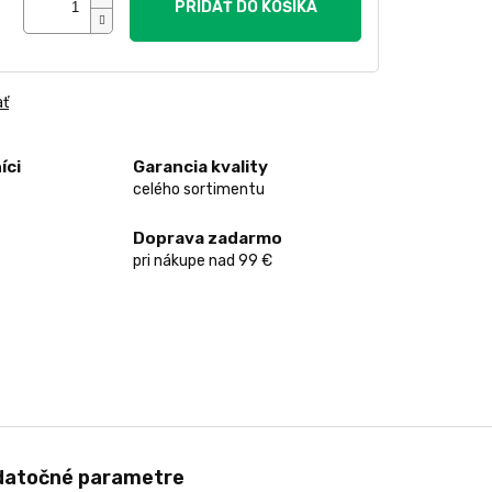
PRIDAŤ DO KOŠÍKA
ať
íci
Garancia kvality
celého sortimentu
Doprava zadarmo
pri nákupe nad 99 €
datočné parametre