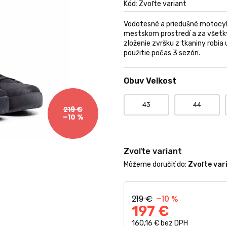
produktu
Kód:
Zvoľte variant
je
0,0
Vodotesné a priedušné motocyk
z
mestskom prostredí a za všet
5
zloženie zvršku z tkaniny robi
hviezdičiek.
použitie počas 3 sezón.
Obuv Velkost
43
44
219 €
–10 %
Zvoľte variant
Môžeme doručiť do:
Zvoľte var
219 €
–10 %
197 €
160,16 € bez DPH