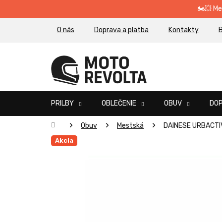
Prejsť
🏍️💥 M
na
obsah
O nás
Doprava a platba
Kontakty
B
PRILBY
OBLEČENIE
OBUV
DO
Domov
Obuv
Mestská
DAINESE URBACT
Akcia