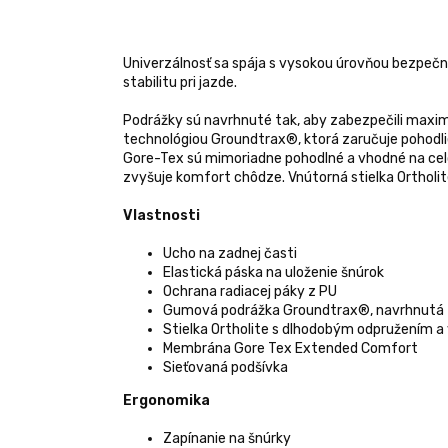
Univerzálnosť sa spája s vysokou úrovňou bezpečn
stabilitu pri jazde.
Podrážky sú navrhnuté tak, aby zabezpečili maximá
technológiou Groundtrax®, ktorá zaručuje pohodlie
Gore-Tex sú mimoriadne pohodlné a vhodné na celo
zvyšuje komfort chôdze. Vnútorná stielka Ortholi
Vlastnosti
Ucho na zadnej časti
Elastická páska na uloženie šnúrok
Ochrana radiacej páky z PU
Gumová podrážka Groundtrax®, navrhnutá ta
Stielka Ortholite s dlhodobým odpružením a
Membrána Gore Tex Extended Comfort
Sieťovaná podšívka
Ergonomika
Zapínanie na šnúrky