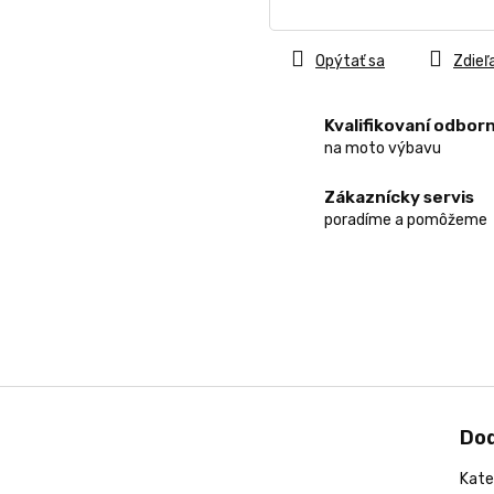
Jednotková
cena:
Opýtať sa
Zdieľ
Kvalifikovaní odborn
na moto výbavu
Zákaznícky servis
poradíme a pomôžeme
Do
Kate