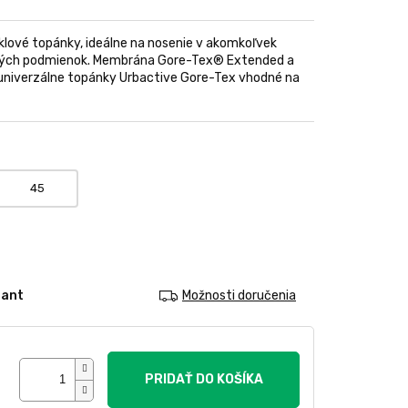
lové topánky, ideálne na nosenie v akomkoľvek
kých podmienok. Membrána Gore-Tex® Extended a
a univerzálne topánky Urbactive Gore-Tex vhodné na
45
iant
Možnosti doručenia
PRIDAŤ DO KOŠÍKA