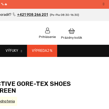
 🔧🔥
+421 908 266 201
NÁKUPNÝ
Prihlásenie
Prázdny košík
KOŠÍK
VÝFUKY
VÝPREDAJ %
TIVE GORE-TEX SHOES
REEN
odnotenia