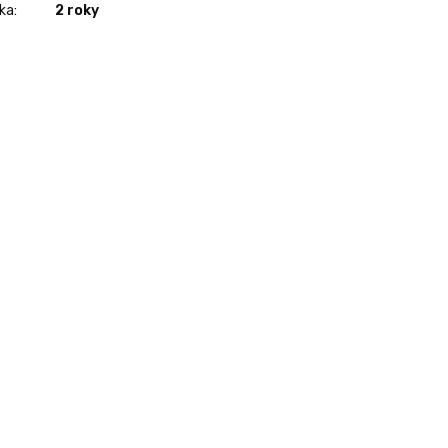
ka
:
2 roky