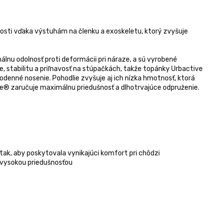
osti vďaka výstuhám na členku a exoskeletu, ktorý zvyšuje
lnu odolnosť proti deformácii pri náraze, a sú vyrobené
, stabilitu a priľnavosť na stúpačkách, takže topánky Urbactive
denné nosenie. Pohodlie zvyšuje aj ich nízka hmotnosť, ktorá
te® zaručuje maximálnu priedušnosť a dlhotrvajúce odpruženie.
k, aby poskytovala vynikajúci komfort pri chôdzi
 vysokou priedušnosťou