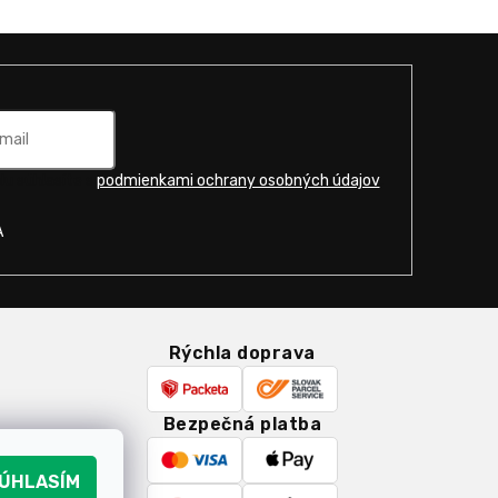
u súhlasíte s
podmienkami ochrany osobných údajov
.
A
Rýchla doprava
Bezpečná platba
k
ÚHLASÍM