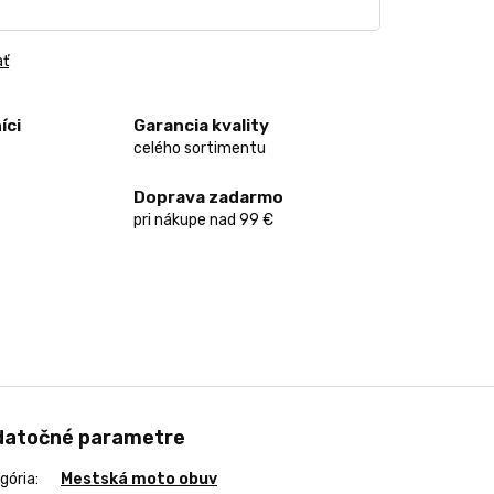
ať
íci
Garancia kvality
celého sortimentu
Doprava zadarmo
pri nákupe nad 99 €
datočné parametre
gória
:
Mestská moto obuv