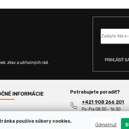
Email
wsletter
Vložením e-mail
mácie o nových produktoch na našom e-shope.
PRIHLÁSIŤ S
Potrebujete poradiť?
OČNÉ INFORMÁCIE
+421 908 266 201
Po-Pia 08:30 - 16:30
ejšie otázky
info@motorevolta.s
ránka používa súbory cookies.
Odmietnuť
S