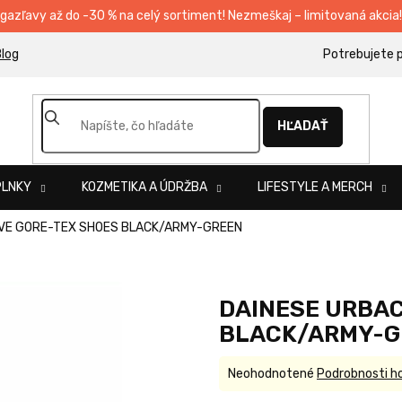
egazľavy až do -30 % na celý sortiment! Nezmeškaj – limitovaná akcia!
log
HĽADAŤ
PLNKY
KOZMETIKA A ÚDRŽBA
LIFESTYLE A MERCH
IVE GORE-TEX SHOES BLACK/ARMY-GREEN
DAINESE URBAC
BLACK/ARMY-G
Priemerné
Neohodnotené
Podrobnosti h
hodnotenie