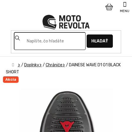
Prejsť
na
NÁKUPNÝ
obsah
KOŠÍK
HĽADAŤ
Domov
/
Doplnky
/
Chrániče
/
DAINESE WAVE D1 G1 BLACK
SHORT
Akcia