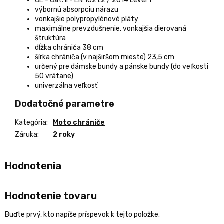
CE - Cat. II - EN 1621.2 / 2014 Level 1
výbornú absorpciu nárazu
vonkajšie polypropylénové pláty
maximálne prevzdušnenie, vonkajšia dierovaná
štruktúra
dĺžka chrániča 38 cm
šírka chrániča (v najširšom mieste) 23,5 cm
určený pre dámske bundy a pánske bundy (do veľkosti
50 vrátane)
univerzálna veľkosť
Dodatočné parametre
Kategória
:
Moto chrániče
Záruka
:
2 roky
Hodnotenie tovaru
Buďte prvý, kto napíše príspevok k tejto položke.