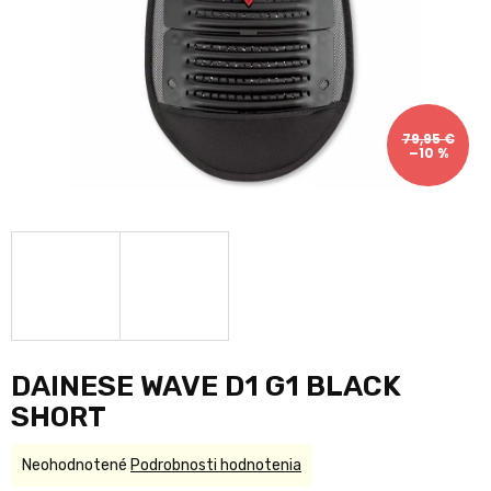
79,95 €
–10 %
DAINESE WAVE D1 G1 BLACK
SHORT
Priemerné
Neohodnotené
Podrobnosti hodnotenia
hodnotenie