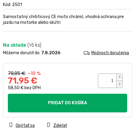
produktu
Kód:
2501
je
0,0
Samostatný chrbticový CE moto chránič, vhodná ochrana pre
z
jazdu na motorke alebo skútri
5
hviezdičiek.
Na sklade
(>5 ks)
Môžeme doručiť do:
7.8.2026
Možnosti doručenia
79,95 €
–10 %
71,95 €
58,50 € bez DPH
Jednotková
cena:
PRIDAŤ DO KOŠÍKA
Opýtať sa
Zdieľať