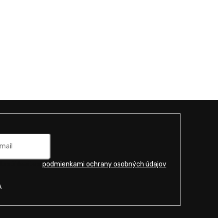
u súhlasíte s
podmienkami ochrany osobných údajov
.
A