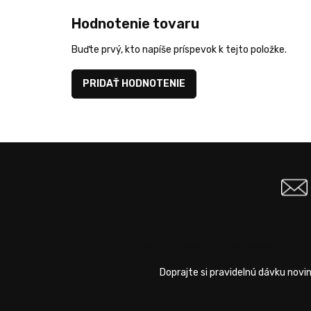
Hodnotenie tovaru
Buďte prvý, kto napíše príspevok k tejto položke.
PRIDAŤ HODNOTENIE
Odoberať ne
Vložte svoj e-mail a my Vám budeme zasielať infor