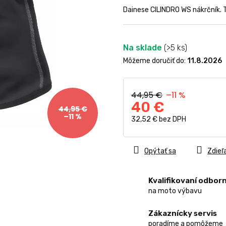
0,0
Dainese CILINDRO WS nákrčník. 
z
5
hviezdičiek.
Na sklade
(>5 ks)
Môžeme doručiť do:
11.8.2026
44,95 €
–11 %
40 €
44,95 €
–11 %
32,52 € bez DPH
Jednotková
cena:
Opýtať sa
Zdieľ
Kvalifikovaní odborn
na moto výbavu
Zákaznícky servis
poradíme a pomôžeme