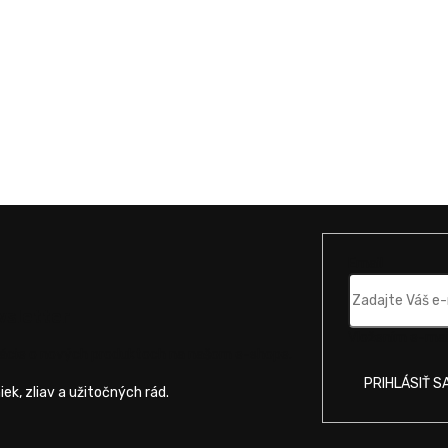
Email
wsletter
Vložením e-mail
mácie o nových produktoch na našom e-shope.
PRIHLÁSIŤ S