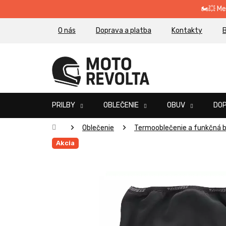
Prejsť
🏍️💥 M
na
obsah
O nás
Doprava a platba
Kontakty
B
PRILBY
OBLEČENIE
OBUV
DO
Domov
Oblečenie
Termooblečenie a funkčná b
Akcia