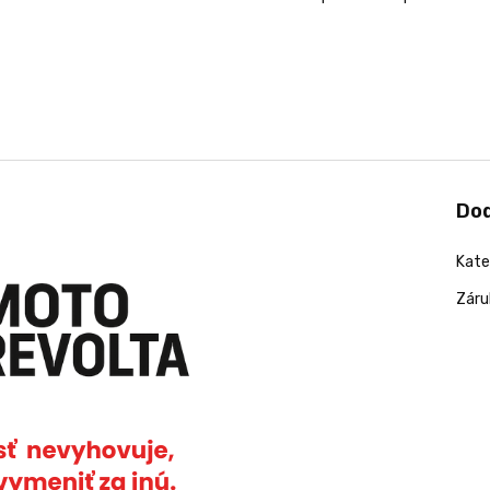
Do
Kate
Záru