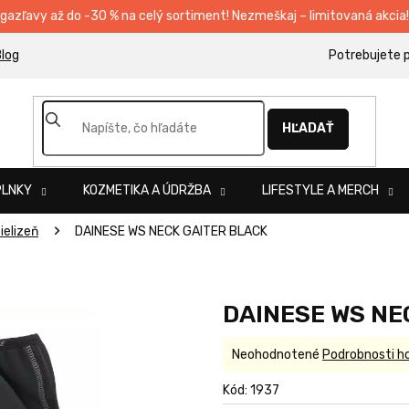
egazľavy až do -30 % na celý sortiment! Nezmeškaj – limitovaná akcia!
log
HĽADAŤ
PLNKY
KOZMETIKA A ÚDRŽBA
LIFESTYLE A MERCH
ielizeň
DAINESE WS NECK GAITER BLACK
DAINESE WS NE
Priemerné
Neohodnotené
Podrobnosti h
hodnotenie
produktu
Kód:
1937
je