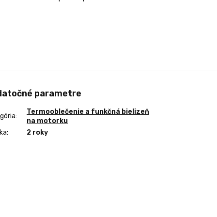
datočné parametre
Termooblečenie a funkčná bielizeň
gória
:
na motorku
ka
:
2 roky