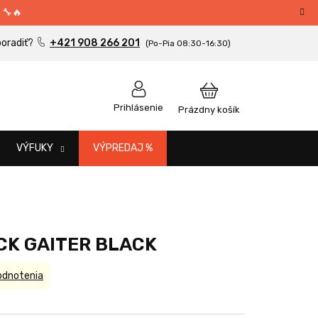
 🔧🔥
+421 908 266 201
NÁKUPNÝ
Prihlásenie
Prázdny košík
KOŠÍK
VÝFUKY
VÝPREDAJ %
CK GAITER BLACK
odnotenia